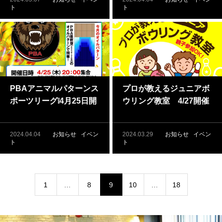
ト
ト
PBAアニマルパターンス
プロが教えるジュニアボ
ポーツリーグ❕4月25日開
ウリング教室 4/27開催
催❕
2024.04.04
お知らせ
イベン
2024.03.29
お知らせ
イベン
ト
ト
1
…
8
9
10
…
18