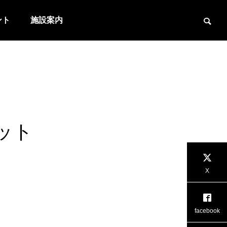
ント
施設案内
ット

PBAアニマルパターンスポーツリー
7月のプロ
X
グ！第6期最終戦！
お知らせ
お知らせ
facebook