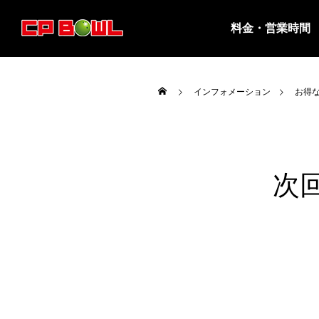
料金・営業時間
インフォメーション
お得
次

営業時間・料金
８月は平日投げ放題の実施はありませ
８月の
ん。
ジ夏休み
お知らせ
お知ら