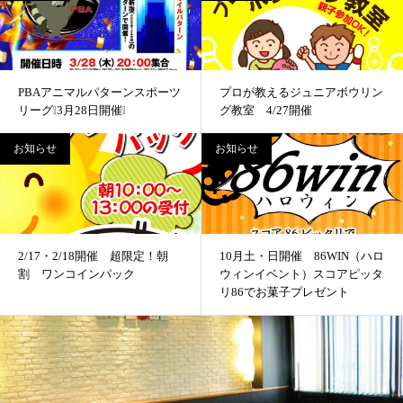
PBAアニマルパターンスポーツ
プロが教えるジュニアボウリン
リーグ❕3月28日開催❕
グ教室 4/27開催
お知らせ
お知らせ
2/17・2/18開催 超限定！朝
10月土・日開催 86WIN（ハロ
割 ワンコインパック
ウィンイベント）スコアピッタ
リ86でお菓子プレゼント