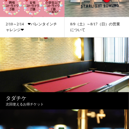
2/10～2/14 ❤バレンタインチ
8/9（土）～8/17（日）の営業
ャレンジ❤
について
タダチケ
次回使えるお得チケット