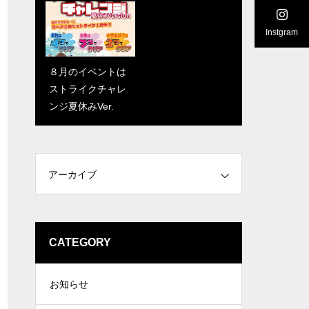
Instgram
PBAアニマルパタ
８月のイベントは
ーンスポーツリー
ストライクチャレ
グ8/31開催
ンジ夏休みVer.
アーカイブ
CATEGORY
お知らせ