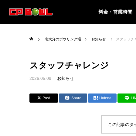
料金・営業時間
南大分のボウリング場
お知らせ
スタッフチ
スタッフチャレンジ
2026.05.09
お知らせ

営業時間・料金
８月は平日投げ放題の実施はありませ
８月の
Post
Share
Hatena
LI
ん。
ジ夏休み
この記事のタ
お知らせ
お知ら