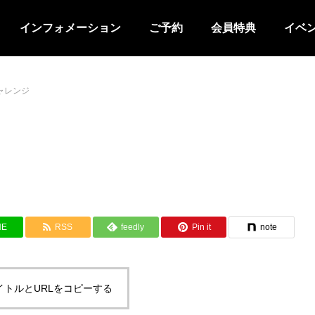
インフォメーション
ご予約
会員特典
イベ
ャレンジ
イベントはストライクチャレン
8月のジュニア教室
NE
RSS
feedly
Pin it
note
Ver.
イトルとURLをコピーする
せ
お知らせ