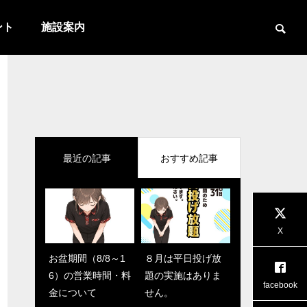
ント
施設案内
最近の記事
おすすめ記事

PBAアニマルパターンスポーツリー
7月のプロ
X
グ！第6期最終戦！
お盆期間（8/8～1
6月イベントカレン
８月は平日投げ放
話題の地球グミを
6）の営業時間・料
ダー
題の実施はありま
ゲットしよう！
お知らせ
お知らせ
facebook
金について
せん。