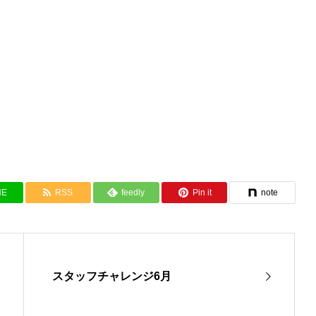
NE
RSS
feedly
Pin it
note
スタッフチャレンジ6月