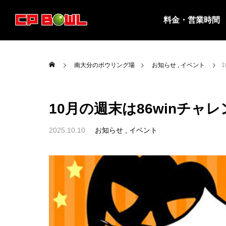
料金・営業時間
南大分のボウリング場
お知らせ
イベント
10月の週末は86winチャ
2025.10.10
お知らせ
イベント

営業時間・料金
８月は平日投げ放題の実施はありませ
８月の
ん。
ジ夏休み
お知らせ
お知ら