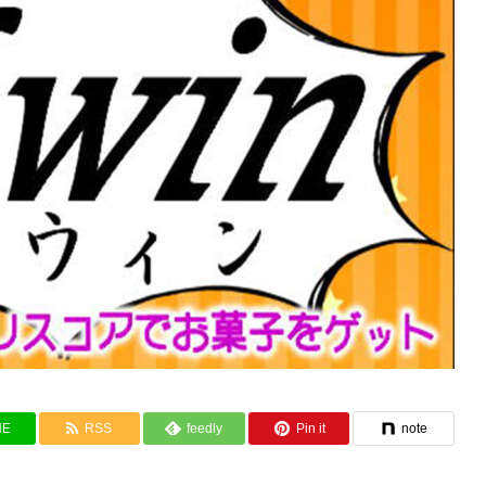
NE
RSS
feedly
Pin it
note