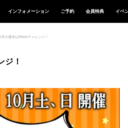
インフォメーション
ご予約
会員特典
イベ
10月の週末は86winチャレンジ！
レンジ！
イベントはストライクチャレン
8月のジュニア教室
Ver.
せ
お知らせ