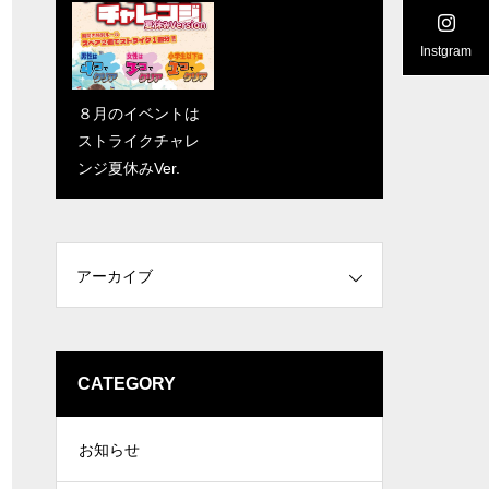
Instgram
６月のメンバーズ
８月のイベントは
俱楽部練習会「ぼ
ストライクチャレ
うらぼ」
ンジ夏休みVer.
アーカイブ
CATEGORY
お知らせ