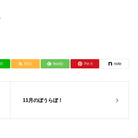
す
NE
RSS
feedly
Pin it
note
11月のぼうらぼ！