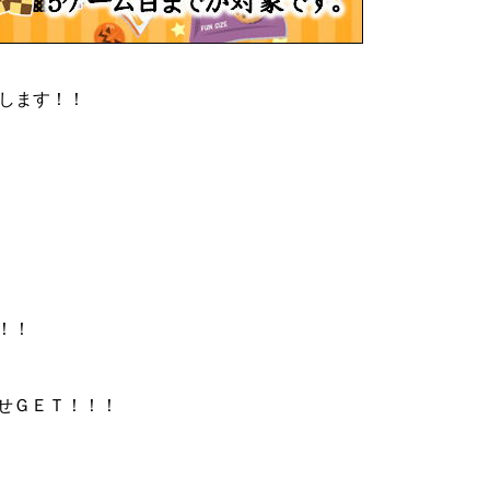
催します！！
！
！！
わせＧＥＴ！！！