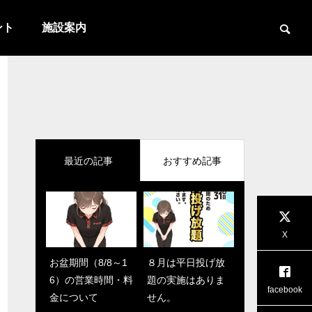
ント
施設案内
最近の記事
おすすめ記事

PBAアニマルパターンスポーツリー
7月のプロ
X
グ！第6期最終戦！
お盆期間（8/8～1
前田プロの2月のス
８月は平日投げ放
夏休みガラポン開
6）の営業時間・料
ケジュール
題の実施はありま
催8/24迄！
お知らせ
お知らせ
facebook
金について
せん。