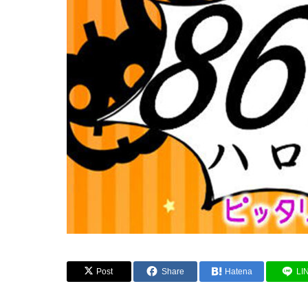
Post
Share
Hatena
LI